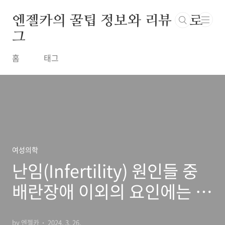
본문 바로가기
엔젤카의 꿀팁 정보와 리뷰 블로
그
홈
태그
여성의학
난임(Infertility) 원인들 중
배란장애 이외의 요인에는 무
엇이 있을까?
by 엔젤카
2024. 3. 26.