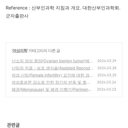
Reference : 산부인과학 지침과 개요. 대한산부인과학회.
군자출판사
'
여성의학
' 카테고리의 다른 글
난소의 양성 종양(Ovarian benign tumor)에는
2024.03.29
어떤 것들이 있을까?
난임의 치료 - 보조 생식술(Assisted Reprodu
(1)
2024.03.28
ctive Technology)
여성 난임(Female infertility) 요인에 대한 검사
(0)
2024.03.25
와 처치 - 배란 요인(Ovulatory factor)
여성호르몬 감소로 인한 장기의 반응 및 호르
(0)
2024.03.24
몬 치료(Hormone replacement therapy, HR
폐경(Menopause) 및 폐경 이행기(Perimenop
2024.03.23
T) 효과
ause)의 정의와 임상 양상
(0)
(0)
관련글