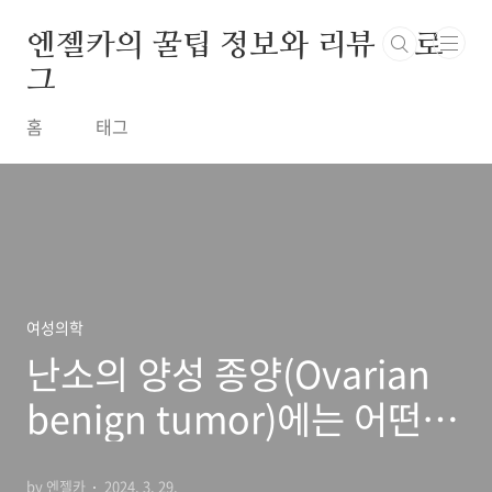
본문 바로가기
엔젤카의 꿀팁 정보와 리뷰 블로
그
홈
태그
여성의학
난소의 양성 종양(Ovarian
benign tumor)에는 어떤 것
들이 있을까?
by 엔젤카
2024. 3. 29.