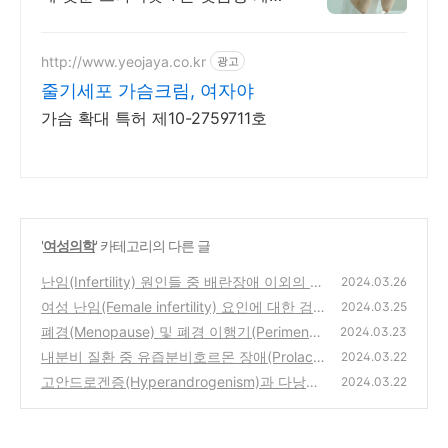
프로그램
http://www.yeojaya.co.kr
광고
줄기세포 가슴크림, 여자야
가슴 확대 특허 제10-2759711호
'
여성의학
' 카테고리의 다른 글
난임(Infertility) 원인들 중 배란장애 이외의 요
2024.03.26
인에는 무엇이 있을까?
여성 난임(Female infertility) 요인에 대한 검사
(0)
2024.03.25
와 처치 - 배란 요인(Ovulatory factor)
폐경(Menopause) 및 폐경 이행기(Perimenop
(0)
2024.03.23
ause)의 정의와 임상 양상
내분비 질환 중 유즙분비호르몬 장애(Prolacti
(0)
2024.03.22
n disorder)
고안드로겐증(Hyperandrogenism)과 다낭성
(0)
2024.03.22
난소증후군(Polycystic Ovary Syndrome, PC
OS)
(0)