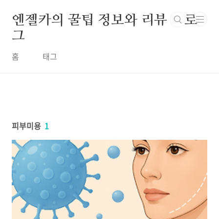
본문 바로가기
엔젤카의 꿀팁 정보와 리뷰 블로
그
홈
태그
피부미용
1