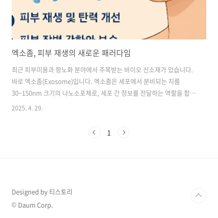
엑소좀, 피부 재생의 새로운 패러다임
최근 피부미용과 항노화 분야에서 주목받는 바이오 신소재가 있습니다.
바로 엑소좀(Exosome)입니다. 엑소좀은 세포에서 분비되는 지름
30~150nm 크기의 나노소포체로, 세포 간 정보를 전달하는 역할을 합니
다. 과거에는 단순한 세포 노폐물로 여겨졌지만, 현재는 줄기세포 치료,
2025. 4. 29.
면역 조절, 조직 재생을 가능하게 하는 핵심 인자로 평가되고 있습니다.
엑소좀의 작용 원리엑소좀은 단백질, 성장인자, mRNA, microRNA, 지
1
질 등 생리활성 물질을 포함하고 있어, 타겟 세포에 흡수되면 그 기능을
조절합니다. 피부에 적용될 경우, 엑소좀은 표피와 진피의 각질세포, 섬
유아세포, 면역세포에 작용하여 콜라겐·엘라스틴 합성 촉진, 피부 장벽
강화, 항염 작용을 유도합니다. 특히 미세손상이나 레이저 시술 후 염증
..
Designed by 티스토리
© Daum Corp.