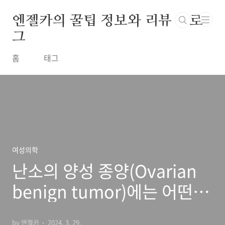
본문 바로가기
엔젤카의 꿀팁 정보와 리뷰 블로
그
홈
태그
여성의학
난소의 양성 종양(Ovarian
benign tumor)에는 어떤 것
들이 있을까?
by 엔젤카
2024. 3. 29.