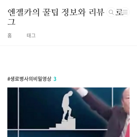
본문 바로가기
엔젤카의 꿀팁 정보와 리뷰 블로
그
홈
태그
생로병사의비밀영상
3