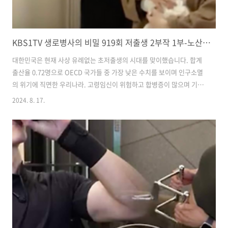
KBS1TV 생로병사의 비밀 919회 저출생 2부작 1부-노산이어도 괜찮아 정리 리뷰
대한민국은 현재 사상 유례없는 초저출생의 시대를 맞이했습니다. 합계
출산율 0.72명으로 OECD 국가들 중 가장 낮은 수치를 보이며 인구소멸
의 위기에 직면한 우리나라. 고령임신이 위험하고 합병증이 많으며 기형
아 출생률도 높을 거라는 사회적 인식이 만연해있어 30대 후반에서 40대
2024. 8. 17.
초반의 여성들은 시도도 해보지 않고 미리 임신과 출산을 포기해 버리는
경우도 있다고 합니다. 과연 고령산모, 고령임신은 우리가 생각하는 것만
큼 그렇게 위험하고 하지 말아야 하는 일인 걸까요? 2024년 8월 14일 방
영된 '생로병사의 비밀' 919회 노산이어도 괜찮아에서 그 진실을 알아봅
니다. 1. 고령임신의 정의 우리가 흔히 사용하는 노산이라는 말은 나이가
많은 산모가 출산을 한다는 의미입니다. 그렇다면 의학적으로 정확히 고
령..