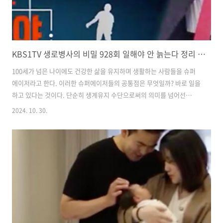
KBS1TV 생로병사의 비밀 928회 일해야 안 늙는다 정리 리뷰
100세가 넘은 나이에도 건강한 삶을 유지하며 생활하는 사람들을 슈퍼
에이저라고 한다. 이러한 슈퍼에이저들의 공통점은 무엇일까? 바로 일을
하고 있다는 것이다. 단순히 생계유지 수단으로써의 의미를 넘어선
'일'의 가치에 대해 생각해 보고 노쇠를 막기 위해서 할 수 있는 것이 무엇
2024. 10. 30.
인지에 대해서도 알아보는 시간을 KBS1TV 생로병사의 비밀 928회를 리
뷰하며 가져보자 1. 슈퍼에이저란? 올해 나이 91세로 서핑을 즐기고 있
는 사노 세이이치님. 그리고 101세의 나이로 아직도 약국을 경영하며 약
사 일을 하고 있는 스즈키 다다코님. 이 두 사람을 우리는 슈퍼에이저라
고 부른다. 그렇다면 슈퍼에이저란 무엇이며 어떠한 특징이 있을까? 슈
퍼에이저란 80세 이상의 나이에도 40-50대 중년층과 비슷한 인지기능을
가진 ..