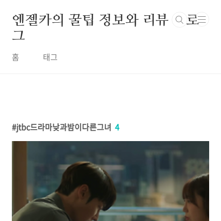
본문 바로가기
엔젤카의 꿀팁 정보와 리뷰 블로
그
홈
태그
jtbc드라마낮과밤이다른그녀
4