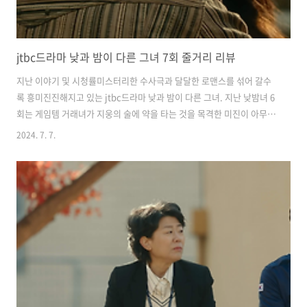
jtbc드라마 낮과 밤이 다른 그녀 7회 줄거리 리뷰
지난 이야기 및 시청률미스터리한 수사극과 달달한 로맨스를 섞어 갈수
록 흥미진진해지고 있는 jtbc드라마 낮과 밤이 다른 그녀. 지난 낮밤녀 6
회는 게임템 거래녀가 지웅의 술에 약을 타는 것을 목격한 미진이 아무것
도 모른 채 술을 마시려고 하는 지웅을 구하기 위해 치킨집 닭다리를 집
2024. 7. 7.
어던지는 장면으로 끝을 맺었습니다. 낮과 밤이 다른 그녀 6회를 못 보신
분들은 아래의 버튼을 클릭하여 리뷰를 확인해 주시기 바랍니다. 어제(6
일) 방영된 jtbc드라마 '낮과 밤이 다른 그녀' 7회는 전국 가구 평균 시청
률 5.7%를 기록하였습니다. 취준생부터 시니어까지 다양한 연령층을 아
우르고 있는 드라마 낮과 밤이 다른 그녀 7회 리뷰 시작하겠습니
다. 2024.07.01 - [방송리뷰] - jtbc드라마 낮과 밤이 다른 ..