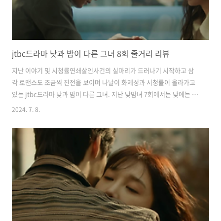
jtbc드라마 낮과 밤이 다른 그녀 8회 줄거리 리뷰
지난 이야기 및 시청률연쇄살인사건의 실마리가 드러나기 시작하고 삼
각 로맨스도 조금씩 진전을 보이며 나날이 화제성과 시청률이 올라가고
있는 jtbc드라마 낮과 밤이 다른 그녀. 지난 낮밤녀 7회에서는 낮에는 임
순으로 밤에는 이미진으로 바뀌는 신체비밀을 알게 된 고원이 미진을 돕
2024. 7. 8.
기 위해 쓰러지는 그녀를 안은 채로 끝이 났습니다. 낮과 밤이 다른 그녀
7회를 못 보신 분들은 아래의 버튼을 클릭하여 리뷰를 확인해 주시기 바
랍니다. 어제(7일) 방영된 낮과 밤이 다른 그녀 8회는 전국 가구 평균 시
청률 8.4%, 수도권 가구 평균 시청률 9.1%를 기록하며 자체 최고 시청
률을 경신했습니다. 그럼 드라마 '낮과 밤이 다른 그녀' 8회 리뷰 시작하
겠습니다. 2024.07.07 - [방송리뷰] - jtbc드라마 낮과 ..