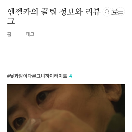
본문 바로가기
엔젤카의 꿀팁 정보와 리뷰 블로
그
홈
태그
낮과밤이다른그녀하이라이트
4