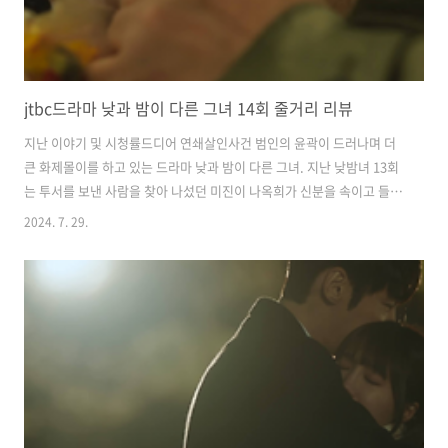
jtbc드라마 낮과 밤이 다른 그녀 14회 줄거리 리뷰
지난 이야기 및 시청률드디어 연쇄살인사건 범인의 윤곽이 드러나며 더
큰 화제몰이를 하고 있는 드라마 낮과 밤이 다른 그녀. 지난 낮밤녀 13회
는 투서를 보낸 사람을 찾아 나섰던 미진이 나옥희가 신분을 속이고 들어
온 인턴이라는 사실을 알게 되는 것으로 마무리되었습니다. 낮과 밤이 다
2024. 7. 29.
른 그녀 13회를 못 보신 분들은 아래의 버튼을 클릭하여 리뷰를 확인해
주시기 바랍니다. 어제(28일) 방송된 jtbc드라마 '낮과 밤이 다른 그녀'
14회는 전국 가구 평균 시청률 8.3%, 수도권 가구 평균 시청률 8.3%를
기록하며 일요일 전체 시청률 1위에 올랐습니다. 그럼 낮과 밤이 다른 그
녀 14회 리뷰 시작하겠습니다. 2024.07.28 - [방송리뷰] - jtbc드라마 낮
과 밤이 다른 그녀 13회 줄거리 리뷰 jt..