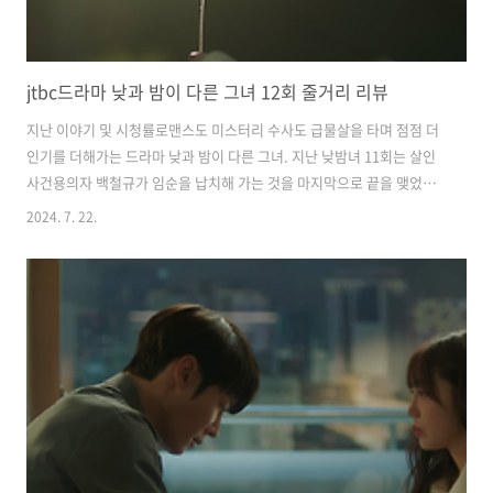
jtbc드라마 낮과 밤이 다른 그녀 12회 줄거리 리뷰
지난 이야기 및 시청률로맨스도 미스터리 수사도 급물살을 타며 점점 더
인기를 더해가는 드라마 낮과 밤이 다른 그녀. 지난 낮밤녀 11회는 살인
사건용의자 백철규가 임순을 납치해 가는 것을 마지막으로 끝을 맺었습
니다. 낮과 밤이 다른 그녀 11회를 못 보신 분들은 아래의 버튼을 클릭하
2024. 7. 22.
여 리뷰를 확인해 주시기 바랍니다. 어제(21일) 방영된 jtbc드라마 '낮과
밤이 다른 그녀' 12회는 전국 가구 평균 시청률 9.4%, 수도권 가구 평균
시청률 9.4%를 기록하여 자체 최고 기록을 경신하였습니다. 기분 좋은
상승세를 이어가고 있는 드라마 '낮과 밤이 다른 그녀' 12회 리뷰 시작하
겠습니다. 2024.07.21 - [방송리뷰] - jtbc드라마 낮과 밤이 다른 그녀
11회 줄거리 리뷰 jtbc드라마 낮과 밤..