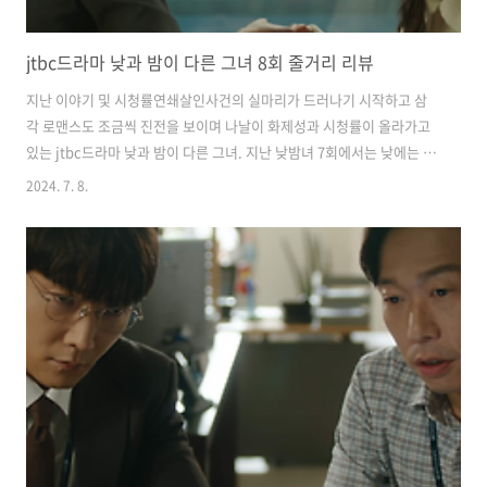
jtbc드라마 낮과 밤이 다른 그녀 8회 줄거리 리뷰
지난 이야기 및 시청률연쇄살인사건의 실마리가 드러나기 시작하고 삼
각 로맨스도 조금씩 진전을 보이며 나날이 화제성과 시청률이 올라가고
있는 jtbc드라마 낮과 밤이 다른 그녀. 지난 낮밤녀 7회에서는 낮에는 임
순으로 밤에는 이미진으로 바뀌는 신체비밀을 알게 된 고원이 미진을 돕
2024. 7. 8.
기 위해 쓰러지는 그녀를 안은 채로 끝이 났습니다. 낮과 밤이 다른 그녀
7회를 못 보신 분들은 아래의 버튼을 클릭하여 리뷰를 확인해 주시기 바
랍니다. 어제(7일) 방영된 낮과 밤이 다른 그녀 8회는 전국 가구 평균 시
청률 8.4%, 수도권 가구 평균 시청률 9.1%를 기록하며 자체 최고 시청
률을 경신했습니다. 그럼 드라마 '낮과 밤이 다른 그녀' 8회 리뷰 시작하
겠습니다. 2024.07.07 - [방송리뷰] - jtbc드라마 낮과 ..