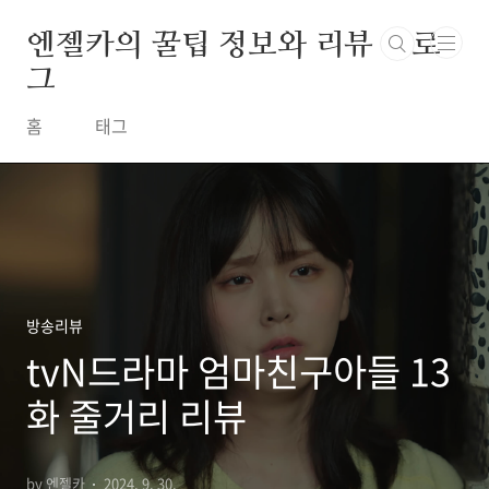
본문 바로가기
엔젤카의 꿀팁 정보와 리뷰 블로
그
홈
태그
방송리뷰
tvN드라마 엄마친구아들 13
화 줄거리 리뷰
by 엔젤카
2024. 9. 30.