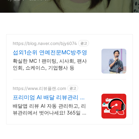
https://blog.naver.com/bjy6074
광고
섭외1순위 연예전문MC방주영
확실한 MC ! 팬미팅, 시사회, 팬사
인회, 쇼케이스, 기업행사 등
https://www.리뷰플랜.com
광고
프리미엄 AI 배달 리뷰관리 리
뷰 컴플레인 완벽 처리!
배달앱 리뷰 AI 자동 관리하고, 리
뷰관리에서 벗어나세요! 365일 매
일 자동으로 사람보다 더 정확한
AI 응대 시스템 - 리뷰 스트레스 이
젠 받지 마세요!