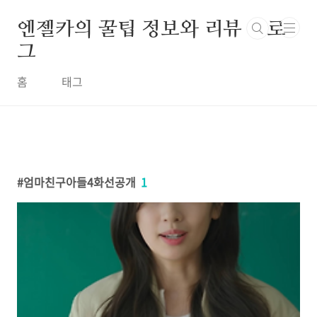
본문 바로가기
엔젤카의 꿀팁 정보와 리뷰 블로
그
홈
태그
엄마친구아들4화선공개
1