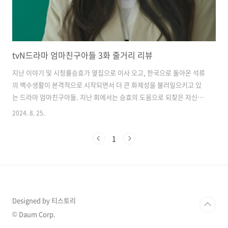
tvN드라마 엄마친구아들 3화 줄거리 리뷰
지난 이야기 및 시청률승효가 옆집으로 이사 오고, 한국으로 돌아온 석류
의 백수생활이 본격적으로 시작되면서 더 큰 화제성을 불러일으키고 있
는 드라마 엄마친구아들. 지난 회에서는 승효의 도움으로 되찾은 자신의
방이 좋아서 기뻐하던 석류가 창문을 열자 옆집으로 이사 온 승효가 나타
2024. 8. 25.
나는 모습으로 끝이 났습니다. tvN드라마 '엄마친구아들' 2회를 못 보신
분들은 아래의 버튼을 클릭하여 리뷰를 확인해 주시기 바랍니다. 어제
1
(24일) 방영된 엄마친구아들 3화는 수도권 가구 평균 시청률 4.8%, 전국
가구 기준 평균 시청률 4.3%를 기록하며 동시간대 1위를 달성했습니다.
그럼 엄마친구아들 3회 리뷰 시작하겠습니다. 2024.08.19 - [방송리뷰]
- tvN드라마 엄마친구아들 2화 줄거리 리뷰 tvN드라마 엄..
Designed by 티스토리
© Daum Corp.