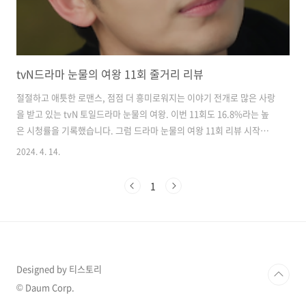
tvN드라마 눈물의 여왕 11회 줄거리 리뷰
절절하고 애틋한 로맨스, 점점 더 흥미로워지는 이야기 전개로 많은 사랑
을 받고 있는 tvN 토일드라마 눈물의 여왕. 이번 11회도 16.8%라는 높
은 시청률을 기록했습니다. 그럼 드라마 눈물의 여왕 11회 리뷰 시작하
겠습니다. 눈물의 여왕 11회 줄거리 지난 눈물의 여왕 10회에서 홍해인
2024. 4. 14.
(김지원 분)은 기자회견장에서 자신이 시한부 판정을 받았다는 고백을 하
고 계단을 내려오다가 쓰러집니다. 백현우(김수현 분)는 그런 해인이를
1
병원에 데려갑니다. 해인이의 소식은 가족들, 회사사람들 및 전 국민에게
알려지게 되었고, 이를 알게 된 가족들은 병원으로 달려와 해인이가 중환
자실에 누워있는 모습을 보게 됩니다. 해인이가 클라우드 세포종이라는
뇌종양을 진단받았고 일시적인 뇌압상승으로 인해 쓰러졌다는 의사의
말을 들은..
Designed by 티스토리
© Daum Corp.