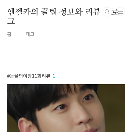
본문 바로가기
엔젤카의 꿀팁 정보와 리뷰 블로
그
홈
태그
눈물의여왕11회리뷰
1